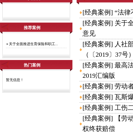
[
经典案例
]
“法律
[
经典案例
]
关于
推荐案例
意见
[
经典案例
]
人社
关于全面推进生育保险和职工...
（〔2019〕3
[
经典案例
]
最高法
热门案例
2019汇编版
暂无信息！
[
经典案例
]
劳动
[
经典案例
]
瓦斯
[
经典案例
]
工伤
[
经典案例
]
【劳
权终获赔偿