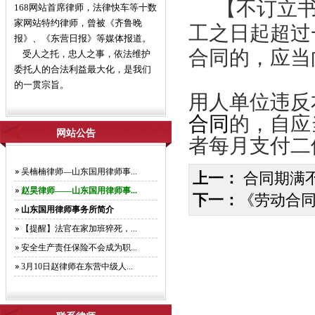
【不订立书
168网站首席律师，法律快车等十数
家网站特约律师，曾被《齐鲁晚
工之日起超过
报》、《东营日报》等媒体报道。
合同的，应当
受人之托，忠人之事，依法维护
委托人的合法利益最大化，是我们
的一贯宗旨。
用人单位违反
合同
的，自应
网站公告
者每月支付二
吴楠楠律师—山东国用律师事...
上一：
合同期满不
赵昊律师——山东国用律师事...
下一：
《劳动合同
山东国用律师事务所简介
【提醒】法官在家加班猝死，...
安全生产责任保险不会成为职...
3月10日赵律师在东营中级人...