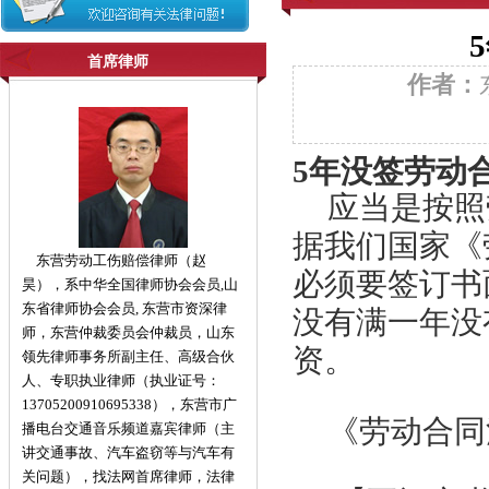
首席律师
作者：
5年没签劳动
应当是按照
据我们国家《
东营劳动工伤赔偿律师（赵
必须要签订书
昊），系中华全国律师协会会员,山
东省律师协会会员, 东营市资深律
没有满一年没
师，东营仲裁委员会仲裁员，山东
资。
领先律师事务所副主任、高级合伙
人、专职执业律师（执业证号：
13705200910695338），东营市广
《劳动合同
播电台交通音乐频道嘉宾律师（主
讲交通事故、汽车盗窃等与汽车有
关问题），找法网首席律师，法律