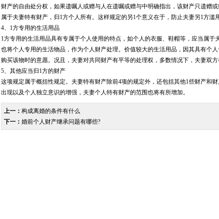
财产的自由处分权，如果遗嘱人或赠与人在遗嘱或赠与中明确指出，该财产只遗赠或
属于夫妻特有财产，归1方个人所有。这样规定的另1个意义在于，防止夫妻另1方滥
4、1方专用的生活用品
1方专用的生活用品具有专属于个人使用的特点，如个人的衣服、鞋帽等，应当属于
也将个人专用的生活物品，作为个人财产处理。价值较大的生活用品，因其具有个人
购买该物时的意愿。况且，夫妻对共同财产有平等的处理权，多数情况下，夫妻双方
5、其他应当归1方的财产
这项规定属于概括性规定。夫妻特有财产除前4项的规定外，还包括其他1些财产和
出现以及个人独立意识的增强，夫妻个人特有财产的范围也将有所增加。
上一：
构成离婚的条件有什么
下一：
婚前个人财产继承问题有哪些?