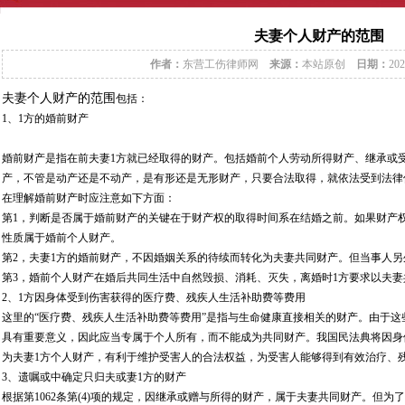
夫妻个人财产的范围
作者：
东营工伤律师网
来源：
本站原创
日期：
202
夫妻个人财产的范围
包括：
1、1方的婚前财产
婚前财产是指在前夫妻1方就已经取得的财产。包括婚前个人劳动所得财产、继承或
产，不管是动产还是不动产，是有形还是无形财产，只要合法取得，就依法受到法律
在理解婚前财产时应注意如下方面：
第1，判断是否属于婚前财产的关键在于财产权的取得时间系在结婚之前。如果财产
性质属于婚前个人财产。
第2，夫妻1方的婚前财产，不因婚姻关系的待续而转化为夫妻共同财产。但当事人
第3，婚前个人财产在婚后共同生活中自然毁损、消耗、灭失，离婚时1方要求以夫
2、1方因身体受到伤害获得的医疗费、残疾人生活补助费等费用
这里的“医疗费、残疾人生活补助费等费用”是指与生命健康直接相关的财产。由于
具有重要意义，因此应当专属于个人所有，而不能成为共同财产。我国民法典将因身
为夫妻1方个人财产，有利于维护受害人的合法权益，为受害人能够得到有效治疗、
3、遗嘱或中确定只归夫或妻1方的财产
根据第1062条第(4)项的规定，因继承或赠与所得的财产，属于夫妻共同财产。但