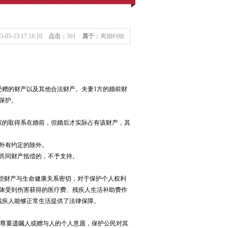
3-05-15 17:18:10
点击：
561
属于：
离婚纠纷
受赠的财产以及其他合法财产。夫妻1方的婚前财
保护。
权的取得系在婚前，但婚后才实际占有该财产，其
另外有约定的除外。
妻共同财产抵偿的，不予支持。
这些财产与生命健康关系密切，对于保护个人权利
体受到伤害获得的医疗费、残疾人生活补助费作
残疾人能够正常生活提供了法律保障。
为了尊重遗嘱人或赠与人的个人意愿，保护公民对其