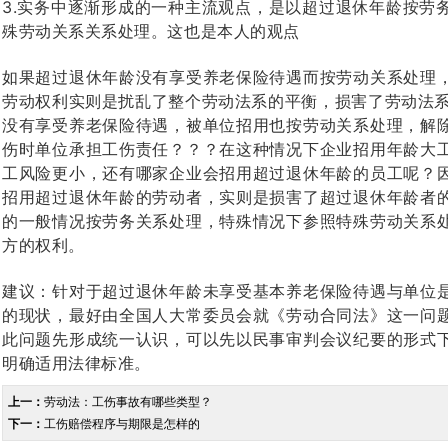
3.实务中逐渐形成的一种主流观点，是以超过退休年龄按劳
殊劳动关系关系处理。这也是本人的观点
如果超过退休年龄没有享受养老保险待遇而按劳动关系处理
劳动权利实则是扰乱了整个劳动法系的平衡，损害了劳动法系
没有享受养老保险待遇，被单位招用也按劳动关系处理，解
伤时单位承担工伤责任？？？在这种情况下企业招用年龄大
工风险更小，还有哪家企业会招用超过退休年龄的员工呢？
招用超过退休年龄的劳动者，实则是损害了超过退休年龄者
的一般情况按劳务关系处理，特殊情况下参照特殊劳动关系
方的权利。
建议：针对于超过退休年龄未享受基本养老保险待遇与单位
的现状，最好由全国人大常委员会就《劳动合同法》这一问
此问题先形成统一认识，可以先以民事审判会议纪要的形式
明确适用法律标准。
上一：
劳动法：工伤事故有哪些类型？
下一：
工伤赔偿程序与期限是怎样的