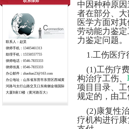
联系律师
中因种种原因
者在部分、大
医学方面对其
劳动能力鉴定
力鉴定问题。
联系人：赵昊
律师手机：13405461313
1.工伤医疗
助理手机：15550557755
律师电话：0546-7835333
(1)工伤
律师传真：0546-7835333
办公邮件：zhaohao23@163.com
构治疗工伤、
办公地址：山东省东营市东营区西城黄
项目目录、工
河路与太行山路交叉口东南侧金领国际
大厦B座13楼（黄河路百大）
规定的，由工
(2)康复
疗机构进行康
支付。