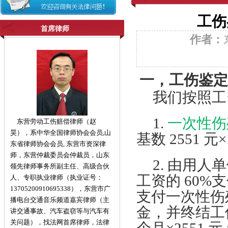
工伤
首席律师
作者：
一，工伤鉴定
我们按照工
1.
一次性伤
东营劳动工伤赔偿律师（赵
昊），系中华全国律师协会会员,山
基数 2551 元×
东省律师协会会员, 东营市资深律
师，东营仲裁委员会仲裁员，山东
2. 由用人
领先律师事务所副主任、高级合伙
工资的 60%
人、专职执业律师（执业证号：
13705200910695338），东营市广
支付一次性伤
播电台交通音乐频道嘉宾律师（主
金，并终结工
讲交通事故、汽车盗窃等与汽车有
关问题），找法网首席律师，法律