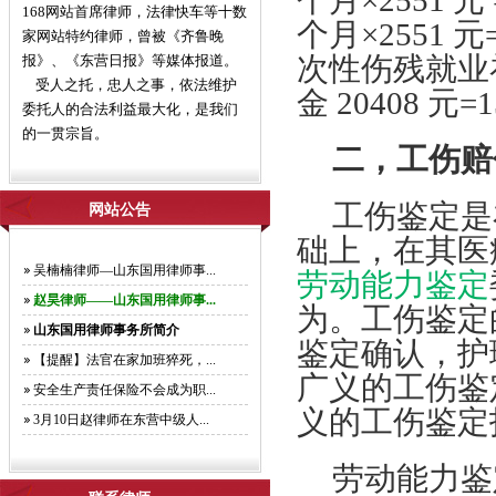
个月×2551 
168网站首席律师，法律快车等十数
个月×2551 元
家网站特约律师，曾被《齐鲁晚
次性伤残就业补
报》、《东营日报》等媒体报道。
受人之托，忠人之事，依法维护
金 20408 元=
委托人的合法利益最大化，是我们
的一贯宗旨。
二，工伤赔
工伤鉴定是
网站公告
础上，在其医
吴楠楠律师—山东国用律师事...
劳动能力鉴定
赵昊律师——山东国用律师事...
为。工伤鉴定
山东国用律师事务所简介
鉴定确认，护
【提醒】法官在家加班猝死，...
广义的工伤鉴
安全生产责任保险不会成为职...
义的工伤鉴定
3月10日赵律师在东营中级人...
劳动能力鉴