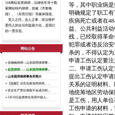
168网站首席律师，法律快车等十数
等，其中职业病
家网站特约律师，曾被《齐鲁晚
明确规定了职工有
报》、《东营日报》等媒体报道。
受人之托，忠人之事，依法维护
疾病死亡或者在4
委托人的合法利益最大化，是我们
益、公共利益活动
的一贯宗旨。
残，已经取得革命
犯罪或者违反治安
网站公告
杀的，不得认定为
申请工伤认定要注意
吴楠楠律师—山东国用律师事...
二、申请工伤认
赵昊律师——山东国用律师事...
提出工伤认定申请
山东国用律师事务所简介
关系的证明材料、
【提醒】法官在家加班猝死，...
安全生产责任保险不会成为职...
地统筹地区劳动
3月10日赵律师在东营中级人...
是工伤，用人单位
工伤申请的材料，