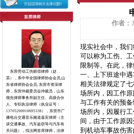
首席律师
作者：
现实社会中，我们
可以称为工伤、工
限制等。在此，律
东营劳动工伤赔偿律师（赵
一、上下班途中
昊），系中华全国律师协会会员,山
相关法律规定了七
东省律师协会会员, 东营市资深律
师，东营仲裁委员会仲裁员，山东
场所内，因工作原
领先律师事务所副主任、高级合伙
与工作有关的预备
人、专职执业律师（执业证号：
场所内，因履行工
13705200910695338），东营市广
播电台交通音乐频道嘉宾律师（主
间，由于工作原因
讲交通事故、汽车盗窃等与汽车有
到机动车事故伤害
关问题），找法网首席律师，法律