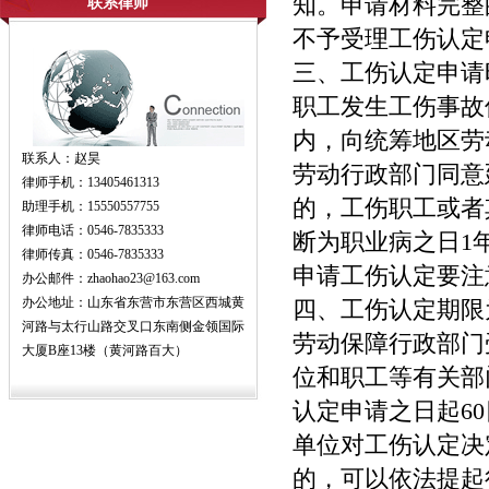
知。申请材料完整
联系律师
不予受理工伤认定
三、工伤认定申
职工发生工伤事故
内，向统筹地区劳
联系人：赵昊
劳动行政部门同意
律师手机：13405461313
的，工伤职工或者
助理手机：15550557755
律师电话：0546-7835333
断为职业病之日1
律师传真：0546-7835333
申请工伤认定要注意
办公邮件：zhaohao23@163.com
办公地址：山东省东营市东营区西城黄
四、工伤认定期
河路与太行山路交叉口东南侧金领国际
劳动保障行政部门
大厦B座13楼（黄河路百大）
位和职工等有关部
认定申请之日起6
单位对工伤认定决
的，可以依法提起