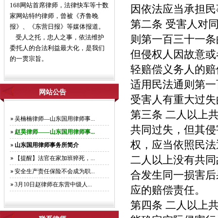
168网站首席律师，法律快车等十数
因依法应当承担民
家网站特约律师，曾被《齐鲁晚
第二条 受害人对
报》、《东营日报》等媒体报道。
受人之托，忠人之事，依法维护
则第一百三十一条
委托人的合法利益最大化，是我们
但侵权人因故意或
的一贯宗旨。
轻赔偿义务人的赔
适用民法通则第一
网站公告
受害人有重大过失
第三条 二人以上
吴楠楠律师—山东国用律师事...
共同过失，但其侵
赵昊律师——山东国用律师事...
权，应当依照民法
山东国用律师事务所简介
二人以上没有共同
【提醒】法官在家加班猝死，...
安全生产责任保险不会成为职...
合发生同一损害后
3月10日赵律师在东营中级人...
应的赔偿责任。
第四条 二人以上