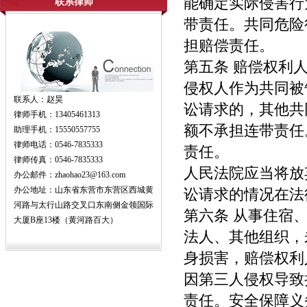
能确定实际侵害行
联系律师
带责任。共同危险
担赔偿责任。
第五条 赔偿权利
侵权人作为共同被
联系人：赵昊
讼请求的，其他共
律师手机：13405461313
额不承担连带责任
助理手机：15550557755
律师电话：0546-7835333
责任。
律师传真：0546-7835333
人民法院应当将放
办公邮件：zhaohao23@163.com
办公地址：山东省东营市东营区西城黄
讼请求的情况在法
河路与太行山路交叉口东南侧金领国际
第六条 从事住宿
大厦B座13楼（黄河路百大）
法人、其他组织，
身损害，赔偿权利
因第三人侵权导致
责任。安全保障义