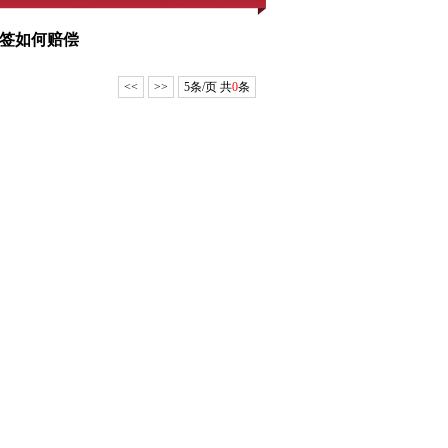
未签如何赔偿
<<
>>
5条/页 共
0
条