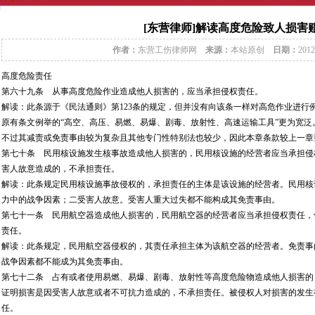
[东营律师]解读高度危险致人损害
作者：
东营工伤律师网
来源：
本站原创
日期：
2012
高度危险责任
第六十九条 从事高度危险作业造成他人损害的，应当承担侵权责任。
解读：此条源于《民法通则》第123条的规定，但并没有向该条一样对高危作业进行
原有条文例举的“高空、高压、易燃、易爆、剧毒、放射性、高速运输工具”更为宽
不过其减责或免责事由较为复杂且其他专门性特别法也较少，因此本章条款较上一章
第七十条 民用核设施发生核事故造成他人损害的，民用核设施的经营者应当承担侵
害人故意造成的，不承担责任。
解读：此条规定民用核设施事故侵权的，承担责任的主体是该设施的经营者。民用核
力中的战争因素；二受害人故意。受害人重大过失都不能构成其免责事由。
第七十一条 民用航空器造成他人损害的，民用航空器的经营者应当承担侵权责任，
责任。
解读：此条规定，民用航空器侵权的，其责任承担主体为该航空器的经营者。免责事
战争因素都不能成为其免责事由。
第七十二条 占有或者使用易燃、易爆、剧毒、放射性等高度危险物造成他人损害的
证明损害是因受害人故意或者不可抗力造成的，不承担责任。被侵权人对损害的发生
任。