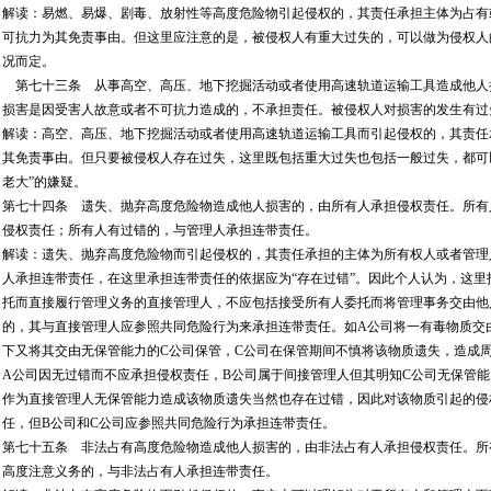
解读：易燃、易爆、剧毒、放射性等高度危险物引起侵权的，其责任承担主体为占有
可抗力为其免责事由。但这里应注意的是，被侵权人有重大过失的，可以做为侵权人
况而定。
第七十三条 从事高空、高压、地下挖掘活动或者使用高速轨道运输工具造成他人
损害是因受害人故意或者不可抗力造成的，不承担责任。被侵权人对损害的发生有过
解读：高空、高压、地下挖掘活动或者使用高速轨道运输工具而引起侵权的，其责任
其免责事由。但只要被侵权人存在过失，这里既包括重大过失也包括一般过失，都可
老大”的嫌疑。
第七十四条 遗失、抛弃高度危险物造成他人损害的，由所有人承担侵权责任。所有
侵权责任；所有人有过错的，与管理人承担连带责任。
解读：遗失、抛弃高度危险物而引起侵权的，其责任承担的主体为所有权人或者管理
人承担连带责任，在这里承担连带责任的依据应为“存在过错”。因此个人认为，这
托而直接履行管理义务的直接管理人，不应包括接受所有人委托而将管理事务交由他
的，其与直接管理人应参照共同危险行为来承担连带责任。如A公司将一有毒物质交
下又将其交由无保管能力的C公司保管，C公司在保管期间不慎将该物质遗失，造成
A公司因无过错而不应承担侵权责任，B公司属于间接管理人但其明知C公司无保管
作为直接管理人无保管能力造成该物质遗失当然也存在过错，因此对该物质引起的侵
任，但B公司和C公司应参照共同危险行为承担连带责任。
第七十五条 非法占有高度危险物造成他人损害的，由非法占有人承担侵权责任。所
高度注意义务的，与非法占有人承担连带责任。