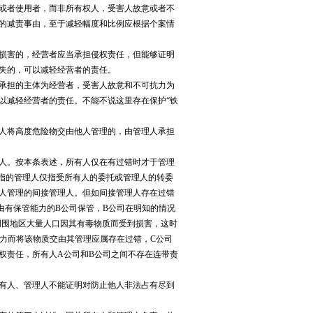
或者使用者，而非所有权人，受害人故意或者不
的减责事由，至于减轻幅度和比例应根据个案情
损害的，经营者应当承担侵权责任，但能够证明
失的，可以减轻经营者的责任。
承担的主体为经营者，受害人故意和不可抗力为
以减轻经营者的责任。不能不说这里存在保护“铁
人将高度危险物交由他人管理的，由管理人承担
人。按本条表述，所有人仅在有过错时才于管理
里指的管理人仅指受所有人的委托或管理人的转委
人管理的间接管理人。但如间接管理人存在过错
由有保管能力的B公司保管，B公司在明知的情况
周围地区大量人口因其有毒物质而受到损害，这时
能力而将该物质交由其管理应属存在过错，C公司
权责任，所有人A公司和B公司之间不存在连带责
有人、管理人不能证明对防止他人非法占有尽到