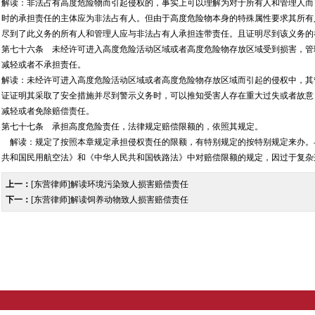
解读：非法占有高度危险物而引起侵权的，事实上可以理解为对于所有人和管理人而
时的承担责任的主体应为非法占有人。但由于高度危险物本身的特殊属性要求其所有
尽到了此义务的所有人和管理人应与非法占有人承担连带责任。且证明尽到该义务的
第七十六条 未经许可进入高度危险活动区域或者高度危险物存放区域受到损害，管
减轻或者不承担责任。
解读：未经许可进入高度危险活动区域或者高度危险物存放区域而引起的侵权中，其
证证明其采取了安全措施并尽到警示义务时，可以推知受害人存在重大过失或者故意
减轻或者免除赔偿责任。
第七十七条 承担高度危险责任，法律规定赔偿限额的，依照其规定。
解读：规定了按照本章规定承担侵权责任的限额，有特别规定的按特别规定来办。
共和国民用航空法》和《中华人民共和国铁路法》中对赔偿限额的规定，因过于复杂
上一：
[东营律师]解读环境污染致人损害赔偿责任
下一：
[东营律师]解读饲养动物致人损害赔偿责任